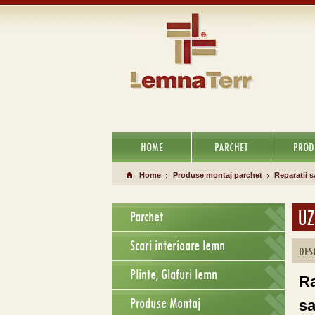
HOME
PARCHET
PROD
Home
Produse montaj parchet
Reparatii 
UZ
Parchet
Scari interioare lemn
DES
Plinte, Glafuri lemn
Ra
Produse Montaj
s