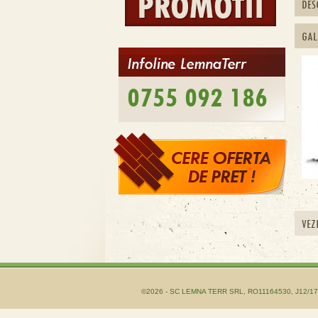
DES
GAL
0755 092 186
VEZ
©2026 - SC LEMNA TERR SRL, RO11164530, J12/1755