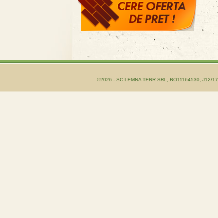
©2026 - SC LEMNA TERR SRL, RO11164530, J12/1755