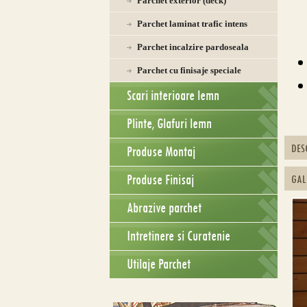
Parchet exterior (deck)
Parchet laminat trafic intens
Parchet incalzire pardoseala
Parchet cu finisaje speciale
Scari interioare lemn
Plinte, Glafuri lemn
DES
Produse Montaj
Produse Finisaj
GAL
Abrazive parchet
Intretinere si Curatenie
Utilaje Parchet