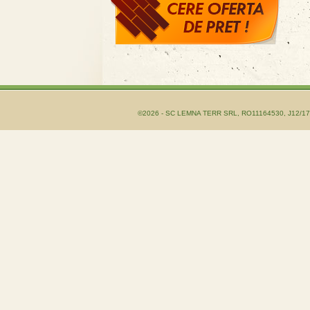
©2026 - SC LEMNA TERR SRL, RO11164530, J12/1755