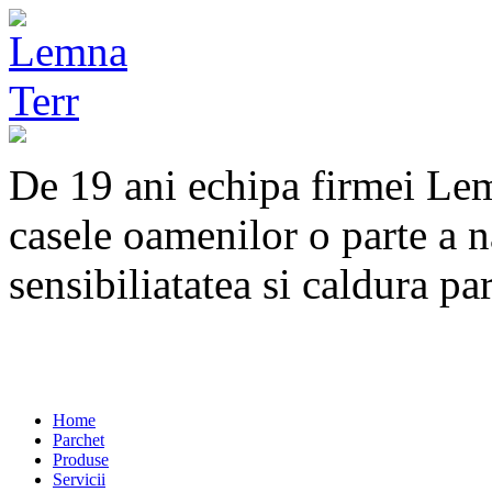
De 19 ani echipa firmei Lem
casele oamenilor o parte a n
sensibiliatatea si caldura p
Home
Parchet
Produse
Servicii