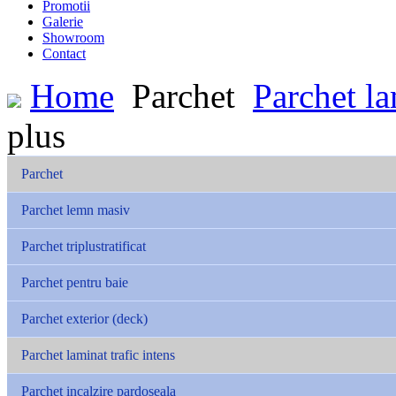
Promotii
Galerie
Showroom
Contact
Home
Parchet
Parchet la
plus
Parchet
Parchet lemn masiv
Parchet triplustratificat
Parchet pentru baie
Parchet exterior (deck)
Parchet laminat trafic intens
Parchet incalzire pardoseala