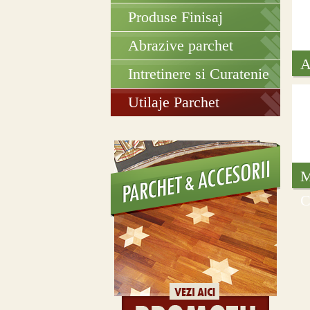
Produse Finisaj
Abrazive parchet
A
Intretinere si Curatenie
Utilaje Parchet
M
C