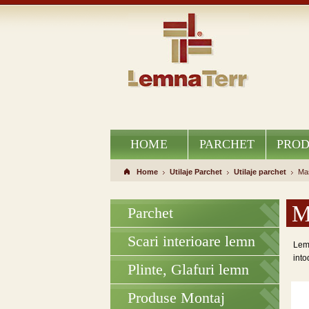
HOME
PARCHET
PROD
Home
Utilaje Parchet
Utilaje parchet
Masi
Ma
Parchet
Scari interioare lemn
Lem
into
Plinte, Glafuri lemn
Produse Montaj