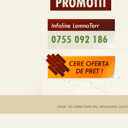
0755 092 186
©2026 - SC LEMNA TERR SRL, RO11164530, J12/1755