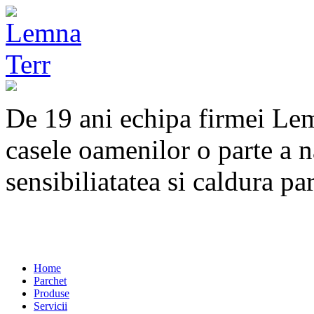
De 19 ani echipa firmei Lem
casele oamenilor o parte a n
sensibiliatatea si caldura p
Home
Parchet
Produse
Servicii