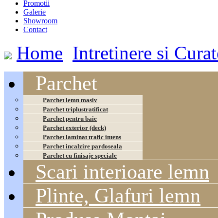
Promotii
Galerie
Showroom
Contact
Home
Intretinere si Cura
Parchet
Parchet lemn masiv
Parchet triplustratificat
Parchet pentru baie
Parchet exterior (deck)
Parchet laminat trafic intens
Parchet incalzire pardoseala
Parchet cu finisaje speciale
Scari interioare lemn
Plinte, Glafuri lemn