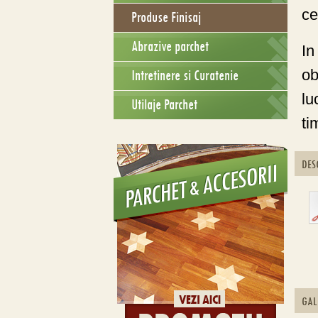
ce
Produse Finisaj
Abrazive parchet
In
ob
Intretinere si Curatenie
lu
Utilaje Parchet
ti
DES
GAL