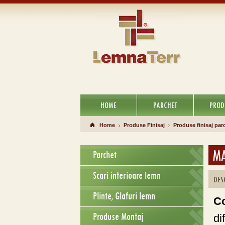
HOME
PARCHET
PROD
Home
Produse Finisaj
Produse finisaj par
MA
Parchet
Scari interioare lemn
DES
Plinte, Glafuri lemn
C
Produse Montaj
di