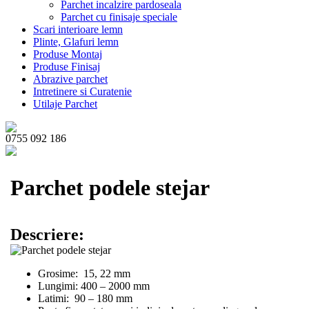
Parchet incalzire pardoseala
Parchet cu finisaje speciale
Scari interioare lemn
Plinte, Glafuri lemn
Produse Montaj
Produse Finisaj
Abrazive parchet
Intretinere si Curatenie
Utilaje Parchet
0755 092 186
Parchet podele stejar
Descriere:
Grosime: 15, 22 mm
Lungimi: 400 – 2000 mm
Latimi: 90 – 180 mm