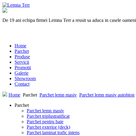
De 19 ani echipa firmei Lemna Terr a reusit sa aduca in casele oamenilo
Home
Parchet
Produse
Servicii
Promotii
Galerie
Showroom
Contact
Home
Parchet
Parchet lemn masiv
Parchet lemn masiv autohton
Parchet
Parchet lemn masiv
Parchet triplustratificat
Parchet pentru baie
Parchet exterior (deck)
Parchet laminat trafic intens