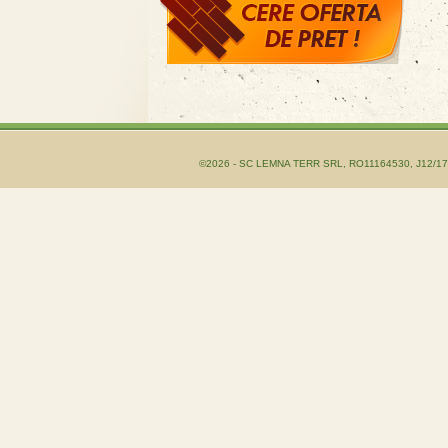
©2026 - SC LEMNA TERR SRL, RO11164530, J12/1755