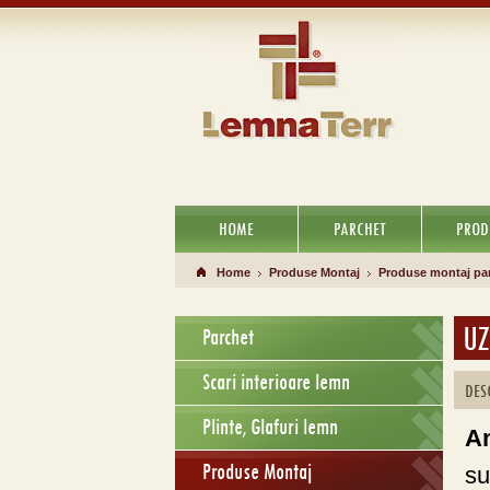
HOME
PARCHET
PROD
Home
Produse Montaj
Produse montaj pa
UZ
Parchet
Scari interioare lemn
DES
Plinte, Glafuri lemn
Am
Produse Montaj
su