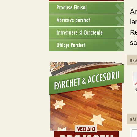
Produse Finisaj
Am
Abrazive parchet
la
Re
Intretinere si Curatenie
sa
Utilaje Parchet
DES
N
GAL